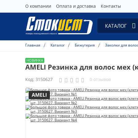
О компании
Оплата и доставка
Контакты
КАТАЛОГ
Товары для дома
Главная
Каталог
Бижутерия
Заколки для воло
Персональный уход
Галантерея
AMELI Резинка для волос мех (к
Бижутерия
Код:
3150627
0 отзывов
Конфекцион
AMELI