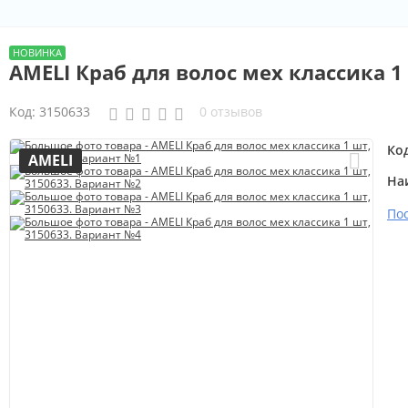
AMELI Краб для волос мех классика 1
Код:
3150633
0 отзывов
Ко
AMELI
На
По