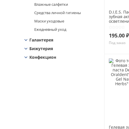
Влажные салфетки
D.I.E.S. П
Средства личной гигиены
зубная ак
Маски уходовые
осветлени
мл
Ежедневный уход
195.00 ₽
Галантерея
Под заказ
Бижутерия
Конфекцион
Гелевая з