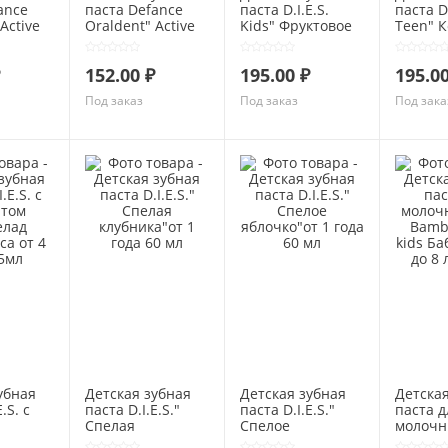
ance
паста Defance
паста D.I.E.S.
паста D.
Active
Oraldent" Active
Kids" Фруктовое
Teen" К
l
Gel Total Care"
мороженое" 3+
Лимон"
0г
120г
45г
152.00 ₽
195.00 ₽
195.00
Под заказ
Под заказ
Под зака
убная
Детская зубная
Детская зубная
Детская
.S. с
паста D.I.E.S."
паста D.I.E.S."
паста д
Спелая
Спелое
молочн
клубника"от 1
яблочко"от 1 года
Bamboli