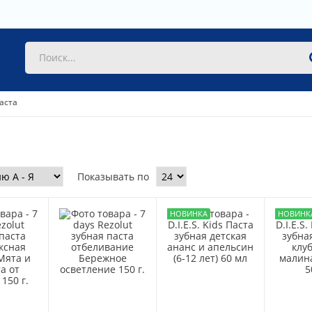
аста
Показывать по