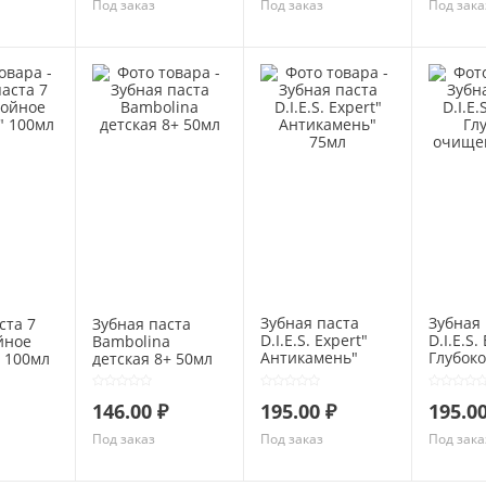
Под заказ
Под заказ
Под зака
Зубная паста
Зубная
ста 7
Зубная паста
D.I.E.S. Expert"
D.I.E.S.
йное
Bambolina
Антикамень"
Глубок
 100мл
детская 8+ 50мл
75мл
очищен
146.00 ₽
195.00 ₽
195.00
Под заказ
Под заказ
Под зака