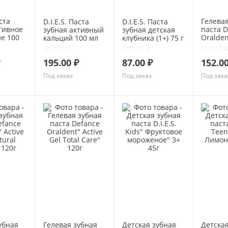
аста
Гелевая
D.I.E.S. Паста
D.I.E.S. Паста
тивное
паста D
зубная активный
зубная детская
е 100
Oralden
кальций 100 мл
клубника (1+) 75 г
Gel Ext
Freshmi
195.00 ₽
87.00 ₽
152.00
Под заказ
Под заказ
Под зака
убная
Гелевая зубная
Детская зубная
Детская