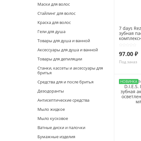
Маски для волос
Стайлинг для волос
Краска для волос
7 days Rez
Гели для душа
зубная па
комплекс
Товары для душа и ванной
Cвежая М
Защита о
Аксессуары для душа и ванной
97.00 ₽
кариеса 15
Товары для депиляции
Под заказ
Станки, кассеты и аксессуары для
бритья
Средства для и после бритья
Дезодоранты
Антисептические средства
Мыло жидкое
Мыло кусковое
Ватные диски и палочки
Бумажные изделия