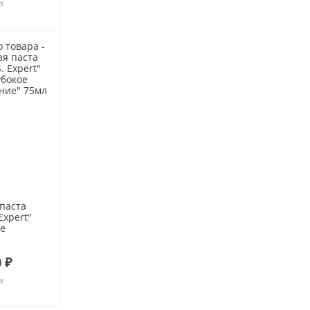
з
 паста
 Expert"
ое
ие" 75мл
 ₽
з