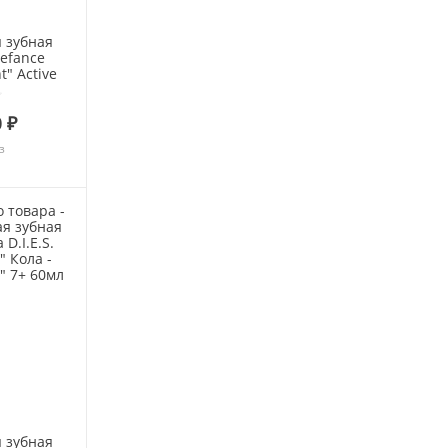
 зубная
efance
t" Active
ra
nt" 120г
 ₽
з
 зубная