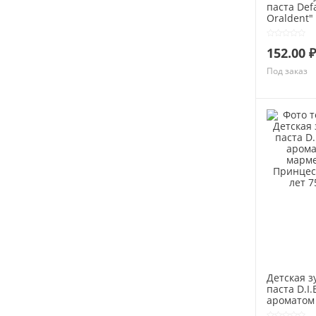
паста Def
Oraldent" 
Gel Natura
Herbs" 12
152.00 ₽
Под заказ
Детская з
паста D.I.E
ароматом
мармелад