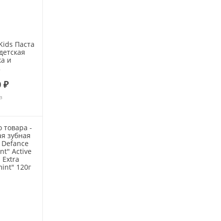
 Kids Паста
детская
ка и
(2-6 лет)
 ₽
з