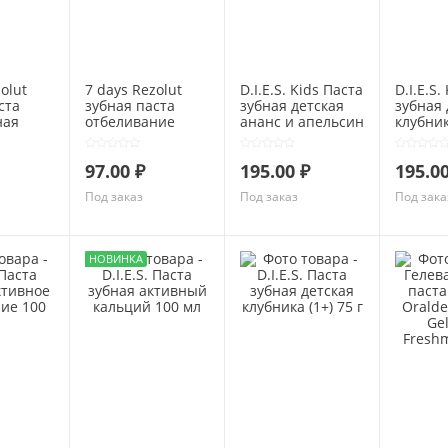
olut
7 days Rezolut
D.I.E.S. Kids Паста
D.I.E.S.
ста
зубная паста
зубная детская
зубная 
ная
отбеливание
ананс и апельсин
клубни
ята и
Бережное
(6-12 лет) 60 мл
малина 
т
осветление 150 г.
50 мл
97.00 ₽
195.00 ₽
195.00
0 г.
Под заказ
Под заказ
Под зака