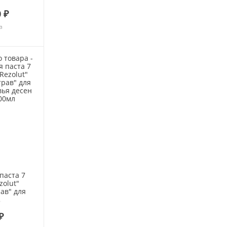
бл гам от 4
 ₽
т 50мл
з
паста 7
zolut"
ав" для
ья десен
₽