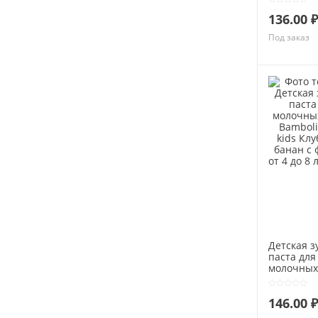
Принцесса
136.00 ₽
лет 75мл
Под заказ
Детская з
паста для
молочных
Bambolina
kids Клуб
146.00 ₽
банан с 
от 4 до 8 