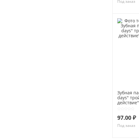
Под заказ
Зубная па
days" тро
действие"
97.00 ₽
Под заказ