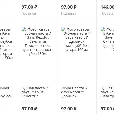
 от 4
года 60 мл
60 мл
kids Ба
97.00 ₽
97.00 ₽
146.00
до 8 ле
Под заказ
Под заказ
Под зака
убная
Зубная паста 7
Зубная паста 7
Зубная 
days Rezolut
days Rezolut"
days Re
 зубов
Сенситив
Двойной
Сила тр
 for
Профилактика
кальций" без
здоров
ника-
чувствительности
фтора 100мл
100мл
97.00 ₽
97.00 ₽
97.00 
фтором
зубов 150мл
лет 50мл