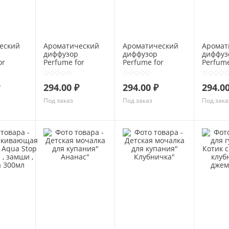
еский
Ароматический
Ароматический
Аромат
диффузор
диффузор
диффуз
or
Perfume for
Perfume for
Perfume
ргамот
home" Лимон и
home" Морская
home" Ц
 мл
пачули"50 мл
вода" 50мл
Ирис" 
294.00 ₽
294.00 ₽
294.00
Под заказ
Под заказ
Под зака