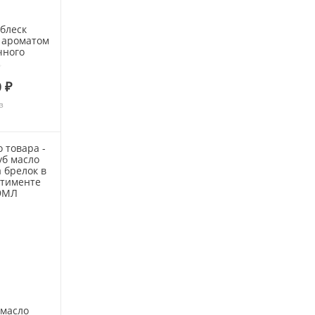
 блеск
c ароматом
чного
5,2МЛ
 ₽
з
 масло