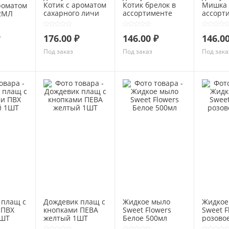
Котик c ароматом
Котик брелок в
Мишка 
роматом
сахарного личи
ассортименте
ассорт
,2МЛ
5,2МЛ
5МЛ
9МЛ
176.00 ₽
146.00 ₽
146.00
Под заказ
Под заказ
Под зака
 плащ с
Дождевик плащ с
Жидкое мыло
Жидкое
 ПВХ
кнопками ПЕВА
Sweet Flowers
Sweet F
1ШТ
желтый 1ШТ
Белое 500мл
розово