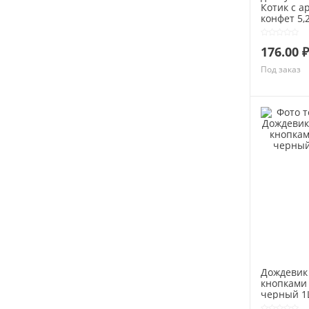
Котик c а
конфет 5
176.00 ₽
Под заказ
Дождевик
кнопками
черный 