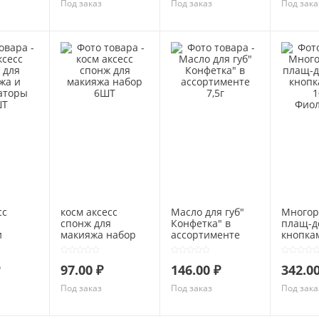
Под заказ
Под заказ
Под зака
сс
косм аксесс
Масло для губ"
Многор
я
спонж для
Конфетка" в
плащ-д
и
макияжа набор
ассортименте
кнопка
оры
6ШТ
7,5г
100%
Фиолет
97.00 ₽
146.00 ₽
342.00
Под заказ
Под заказ
Под зака