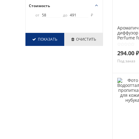
Стоимость
от
до
₽
Ароматич
диффузор
Perfume f
ПОКАЗАТЬ
ОЧИСТИТЬ
home" Бе
и дыня"50
294.00 ₽
Под заказ