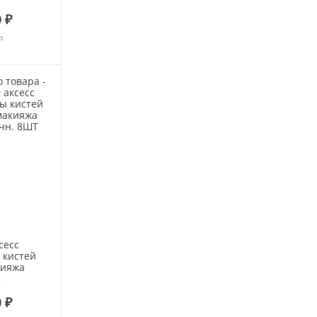
 ₽
з
сесс
 кистей
кияжа
. 8ШТ
 ₽