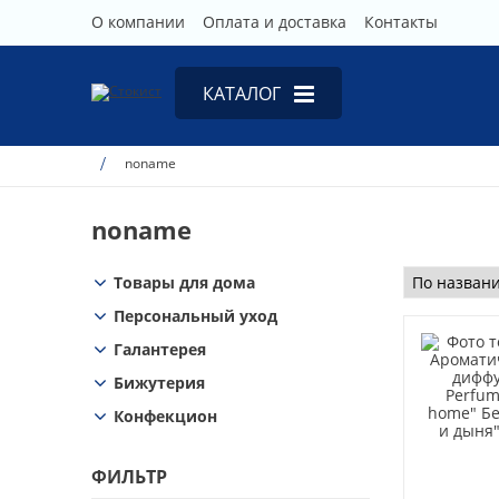
О компании
Оплата и доставка
Контакты
КАТАЛОГ
Товары для дома
noname
Персональный уход
noname
Галантерея
Бижутерия
Товары для дома
Конфекцион
Персональный уход
Галантерея
Бижутерия
Конфекцион
ФИЛЬТР