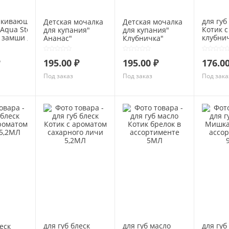
лкивающая
для губ
Детская мочалка
Детская мочалка
Aqua Stop
Котик 
для купания"
для купания"
 замши ,
клубни
Ананас"
Клубничка"
0мл
джема 
195.00 ₽
195.00 ₽
176.00
Под заказ
Под заказ
Под зака
для губ блеск
для губ масло
для губ
еск