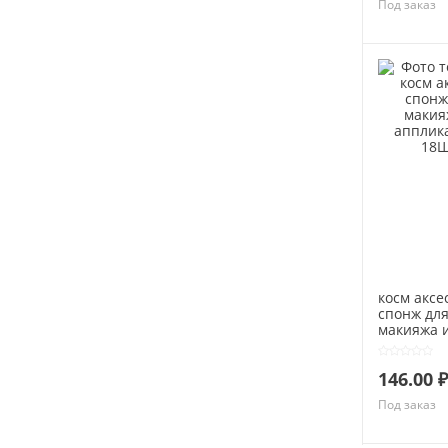
Под заказ
косм аксе
спонж дл
макияжа 
аппликат
18ШТ
146.00 ₽
Под заказ