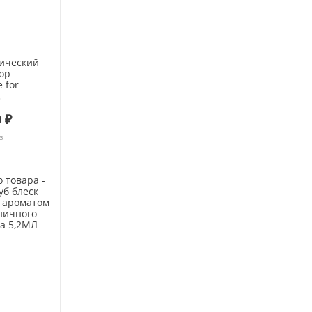
ический
ор
 for
итрус /
50мл
 ₽
з