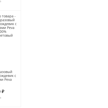
з
азовый
ождевик с
ми Peva
овый
 ₽
з